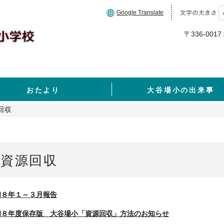
Google Translate
〒336-00
おたより
大谷場小の出来事
回収
資源回収
和８年１～３月報告
和
８
年度保存版 大谷場小「資源回収」方法のお知らせ